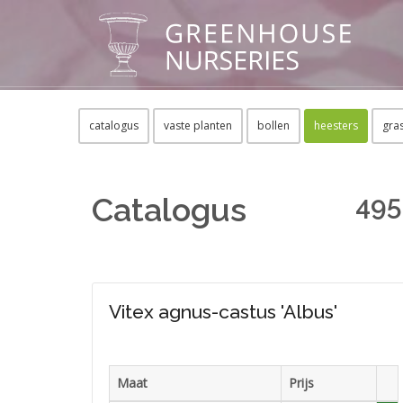
catalogus
vaste planten
bollen
heesters
gra
495
Catalogus
Vitex agnus-castus 'Albus'
Maat
Prijs