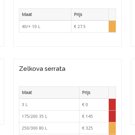
Maat
Prijs
raad
Voorraad
40/+ 10 L
€ 27.5
e
Lage
raad
voorraad
Zelkova serrata
Maat
Prijs
raad
Voorraad
3 L
€ 0
doende
Tijdelijk
uitverkocht
175/200 35 L
€ 145
Tijdelijk
raad
uitverkocht
250/300 80 L
€ 325
Lage