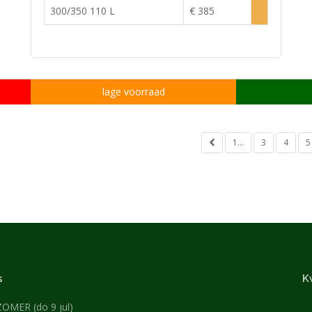
voorraad
300/350 110 L
€ 385
Lage
voorraad
lage voorraad
1...
3
4
5
s
K
ZOMER (do 9 jul)