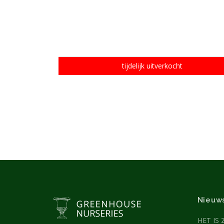
tijdelijk uitverkocht
Nieuw
HET IS 