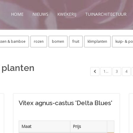
HOME
NIEUWS
KWEKERIJ
TUINARCHITECTUUR
ssen & bamboe
rozen
bomen
fruit
klimplanten
kuip- & po
 planten
1...
3
4
Vitex agnus-castus 'Delta Blues'
Maat
Prijs