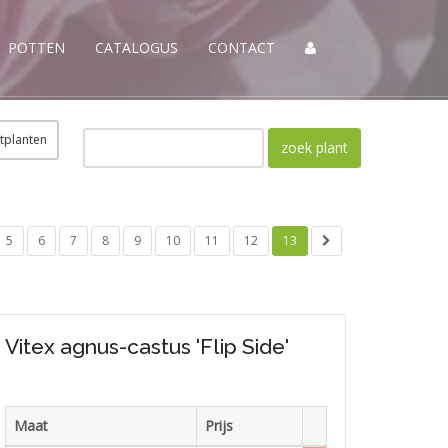
POTTEN
CATALOGUS
CONTACT
tplanten
5
6
7
8
9
10
11
12
13
Vitex agnus-castus 'Flip Side'
Maat
Prijs