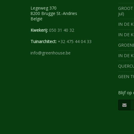
Legeweg 370
GROOT 
8200 Brugge St.-Andries
jul)
België
IN DE KI
Kwekerij:
050 31 40 32
IN DE K
Tuinarchitect:
+32 475 44 04 33
GROENBL
info@greenhouse.be
IN DE K
QUERCUS
GEEN TU
Blijf op