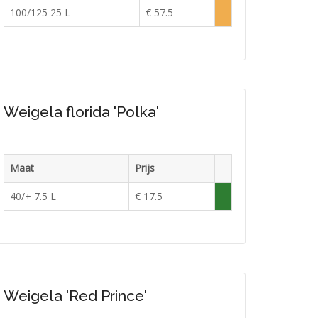
Voorraad
100/125 25 L
€ 57.5
Lage
voorraad
Weigela florida 'Polka'
Maat
Prijs
Voorraad
40/+ 7.5 L
€ 17.5
Voldoende
in
voorraad
Weigela 'Red Prince'