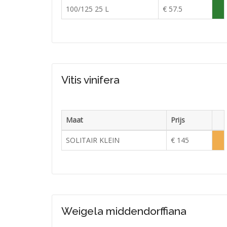
Voor
100/125 25 L
€ 57.5
Vol
in
voor
Vitis vinifera
Maat
Prijs
Voor
SOLITAIR KLEIN
€ 145
Lag
voor
Weigela middendorffiana