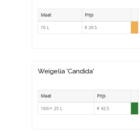
Maat
Prijs
Voor
10 L
€ 29.5
Lag
voor
Weigelia 'Candida'
Maat
Prijs
Voor
100/+ 25 L
€ 42.5
Vol
in
voor