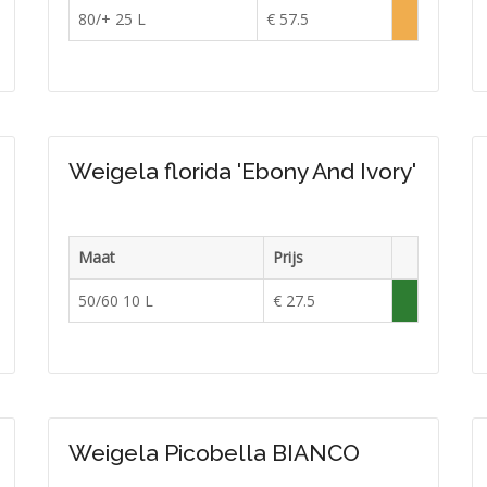
raad
Voorraad
80/+ 25 L
€ 57.5
doende
Lage
voorraad
raad
Weigela florida 'Ebony And Ivory'
Maat
Prijs
raad
Voorraad
50/60 10 L
€ 27.5
e
Voldoende
raad
in
voorraad
Weigela Picobella BIANCO