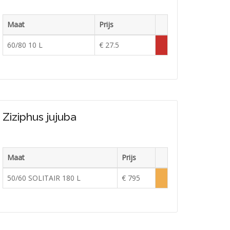
Maat
Prijs
Voorraad
60/80 10 L
€ 27.5
Tijdelijk
uitverkocht
Ziziphus jujuba
Maat
Prijs
Voorraad
50/60 SOLITAIR 180 L
€ 795
Lage
voorraad