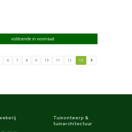
voldoende in voorraad
6
7
8
9
10
11
12
13
wekerij
Tuinontwerp &
tuinarchitectuur