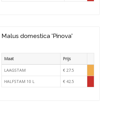
uitverkocht
Malus domestica 'Pinova'
Maat
Prijs
Voorraad
LAAGSTAM
€ 27.5
Lage
voorraad
HALFSTAM 10 L
€ 42.5
Tijdelijk
uitverkocht