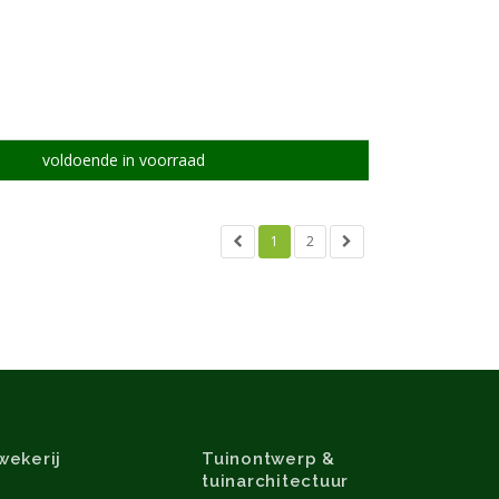
voldoende in voorraad
1
2
wekerij
Tuinontwerp &
tuinarchitectuur