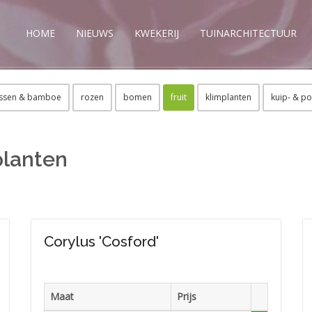
HOME
NIEUWS
KWEKERIJ
TUINARCHITECTUUR
ssen & bamboe
rozen
bomen
fruit
klimplanten
kuip- & po
planten
Corylus 'Cosford'
Maat
Prijs