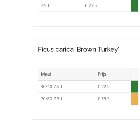
Voor
7.5 L
€ 27.5
Vol
in
voor
Ficus carica 'Brown Turkey'
Maat
Prijs
Voor
30/40 7.5 L
€ 22.5
Vol
in
70/80 7.5 L
€ 39.5
Lag
voor
voor