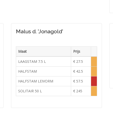
Malus d. 'Jonagold'
Maat
Prijs
raad
Voorraad
LAAGSTAM 7.5 L
€ 27.5
e
Lage
raad
voorraad
HALFSTAM
€ 42.5
e
Lage
raad
voorraad
HALFSTAM LEIVORM
€ 57.5
e
Tijdelijk
raad
uitverkocht
SOLITAIR 50 L
€ 245
e
Lage
raad
voorraad