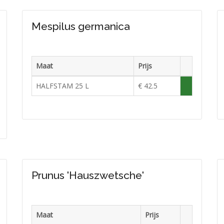
Mespilus germanica
Maat
Prijs
raad
Voorraad
HALFSTAM 25 L
€ 42.5
e
Voldoende
raad
in
e
voorraad
raad
Prunus 'Hauszwetsche'
Maat
Prijs