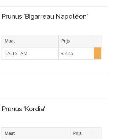
Prunus 'Bigarreau Napoléon'
Maat
Prijs
Voorraad
HALFSTAM
€ 42.5
Lage
voorraad
Prunus 'Kordia'
Maat
Prijs