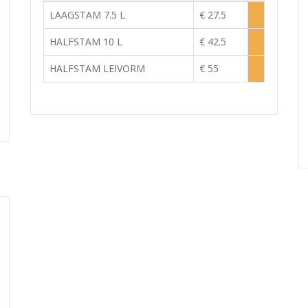
raad
Voorraad
LAAGSTAM 7.5 L
€ 27.5
e
Lage
raad
voorraad
HALFSTAM 10 L
€ 42.5
e
Lage
raad
voorraad
HALFSTAM LEIVORM
€ 55
e
Lage
raad
voorraad
e
raad
raad
lijk