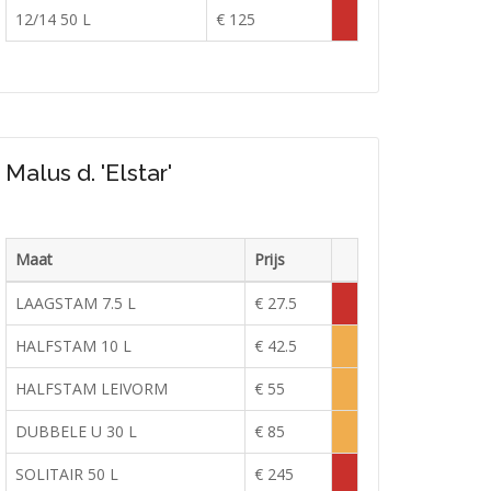
Voorraad
12/14 50 L
€ 125
Tijdelijk
uitverkocht
Malus d. 'Elstar'
Maat
Prijs
Voorraad
LAAGSTAM 7.5 L
€ 27.5
Tijdelijk
uitverkocht
HALFSTAM 10 L
€ 42.5
Lage
voorraad
HALFSTAM LEIVORM
€ 55
Lage
voorraad
DUBBELE U 30 L
€ 85
Lage
voorraad
SOLITAIR 50 L
€ 245
Tijdelijk