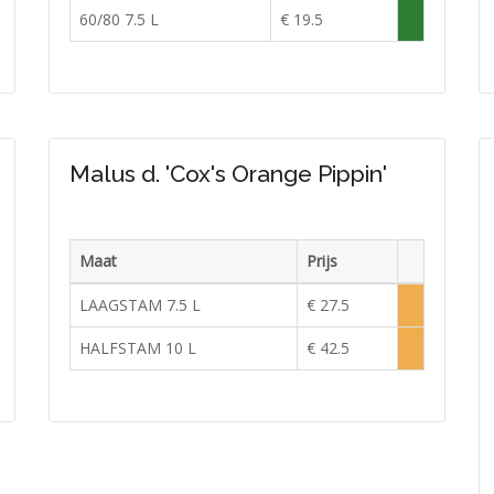
raad
Voorraad
60/80 7.5 L
€ 19.5
doende
Voldoende
in
raad
voorraad
Malus d. 'Cox's Orange Pippin'
Maat
Prijs
raad
Voorraad
LAAGSTAM 7.5 L
€ 27.5
doende
Lage
voorraad
HALFSTAM 10 L
€ 42.5
e
Lage
raad
raad
voorraad