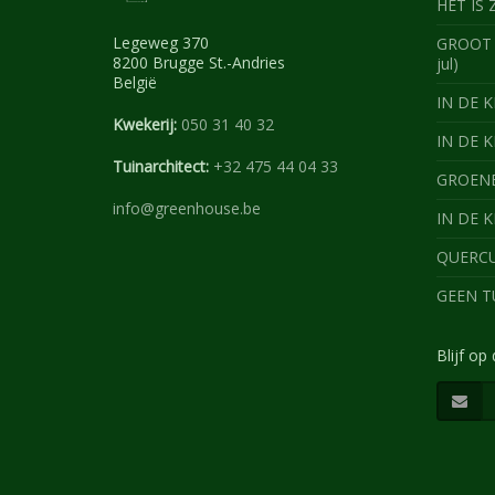
HET IS 
Legeweg 370
GROOT 
8200 Brugge St.-Andries
jul)
België
IN DE KI
Kwekerij:
050 31 40 32
IN DE K
Tuinarchitect:
+32 475 44 04 33
GROENBL
info@greenhouse.be
IN DE K
QUERCUS
GEEN TU
Blijf op