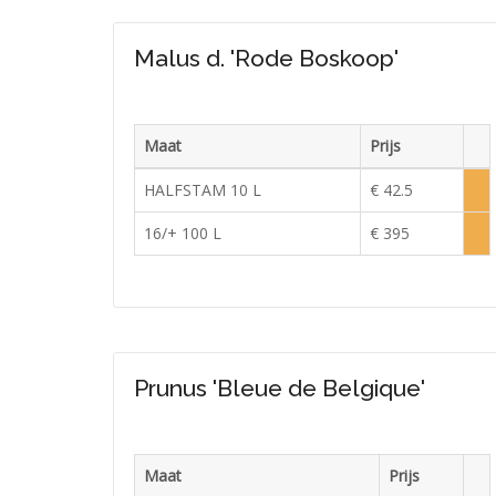
Malus d. 'Rode Boskoop'
Maat
Prijs
Voor
HALFSTAM 10 L
€ 42.5
Lag
voor
16/+ 100 L
€ 395
Lag
voor
Prunus 'Bleue de Belgique'
Maat
Prijs