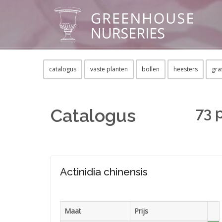
catalogus
vaste planten
bollen
heesters
gra
73 
Catalogus
Actinidia chinensis
Maat
Prijs