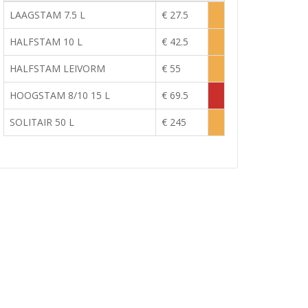
Voorraad
LAAGSTAM 7.5 L
€ 27.5
Lage
voorraad
HALFSTAM 10 L
€ 42.5
Lage
voorraad
HALFSTAM LEIVORM
€ 55
Lage
voorraad
HOOGSTAM 8/10 15 L
€ 69.5
Tijdelijk
uitverkocht
SOLITAIR 50 L
€ 245
Lage
voorraad