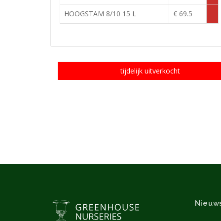
uitv
HOOGSTAM 8/10 15 L
€ 69.5
Tijde
uitv
tijdelijk uitverkocht
Nieuw