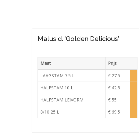
Malus d. 'Golden Delicious'
Maat
Prijs
Voor
LAAGSTAM 7.5 L
€ 27.5
Lag
voor
HALFSTAM 10 L
€ 42.5
Lag
voor
HALFSTAM LEIVORM
€ 55
Lag
voor
8/10 25 L
€ 69.5
Lag
voor