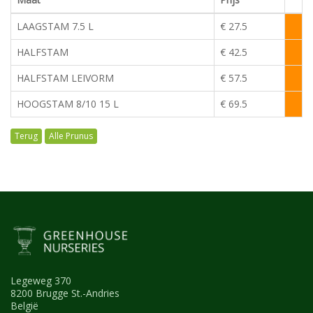
LAAGSTAM 7.5 L
€ 27.5
HALFSTAM
€ 42.5
HALFSTAM LEIVORM
€ 57.5
HOOGSTAM 8/10 15 L
€ 69.5
Alle Prunus
Legeweg 370
8200 Brugge St.-Andries
België