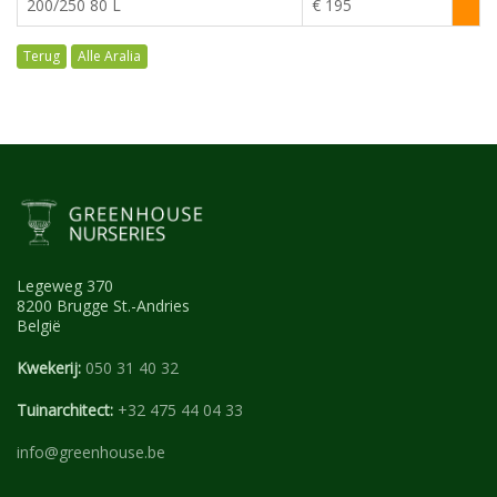
200/250 80 L
€ 195
Alle Aralia
Legeweg 370
8200 Brugge St.-Andries
België
Kwekerij:
050 31 40 32
Tuinarchitect:
+32 475 44 04 33
info@greenhouse.be