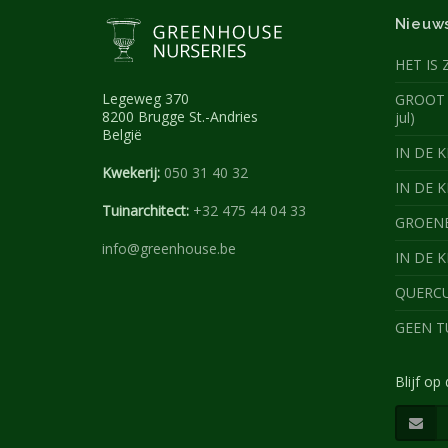
Nieuw
HET IS 
Legeweg 370
GROOT 
8200 Brugge St.-Andries
jul)
België
IN DE KI
Kwekerij:
050 31 40 32
IN DE K
Tuinarchitect:
+32 475 44 04 33
GROENBL
info@greenhouse.be
IN DE K
QUERCUS
GEEN TU
Blijf op