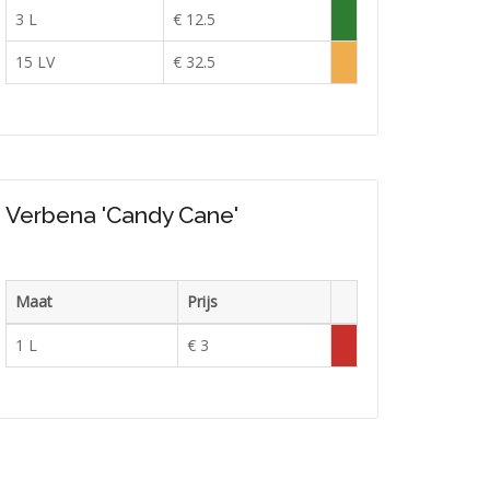
Voorraad
3 L
€ 12.5
Voldoende
in
15 LV
€ 32.5
Lage
voorraad
voorraad
Verbena 'Candy Cane'
Maat
Prijs
Voorraad
1 L
€ 3
Tijdelijk
uitverkocht