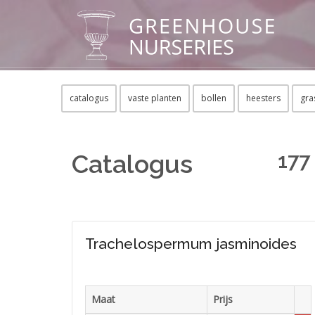
catalogus
vaste planten
bollen
heesters
gra
177
Catalogus
Trachelospermum jasminoides
Maat
Prijs