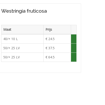
Westringia fruticosa
Maat
Prijs
Voorraad
40/+ 10 L
€ 24.5
Voldoende
in
50/+ 25 LV
€ 37.5
Voldoende
voorraad
in
50/+ 25 LV
€ 64.5
Voldoende
voorraad
in
voorraad