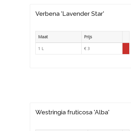
Verbena 'Lavender Star'
Maat
Prijs
Voor
1 L
€ 3
Tijde
uitv
Westringia fruticosa 'Alba'