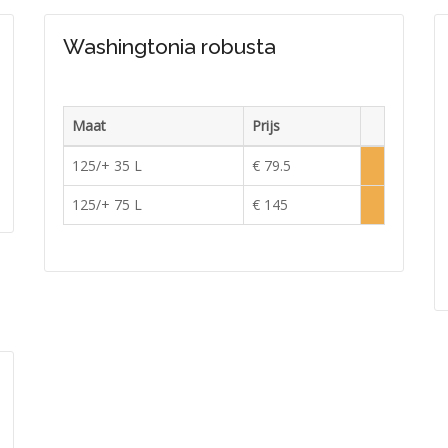
Washingtonia robusta
Maat
Prijs
raad
Voorraad
125/+ 35 L
€ 79.5
lijk
Lage
erkocht
voorraad
125/+ 75 L
€ 145
Lage
voorraad