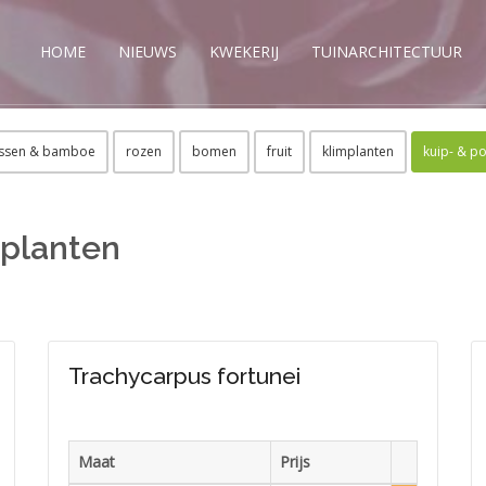
HOME
NIEUWS
KWEKERIJ
TUINARCHITECTUUR
ssen & bamboe
rozen
bomen
fruit
klimplanten
kuip- & p
 planten
Trachycarpus fortunei
Maat
Prijs