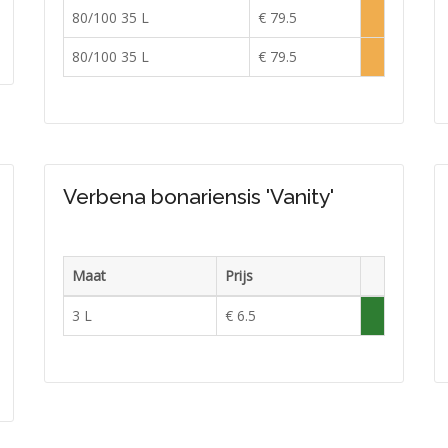
raad
Voorraad
80/100 35 L
€ 79.5
lijk
Lage
erkocht
voorraad
80/100 35 L
€ 79.5
Lage
voorraad
Verbena bonariensis 'Vanity'
Maat
Prijs
raad
Voorraad
3 L
€ 6.5
doende
Voldoende
in
e
raad
voorraad
raad