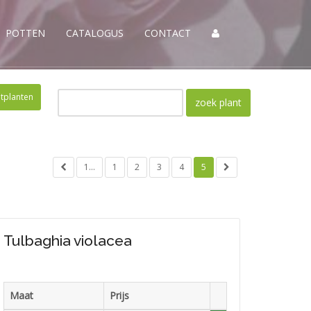
POTTEN
CATALOGUS
CONTACT
otplanten
1...
1
2
3
4
5
Tulbaghia violacea
Maat
Prijs