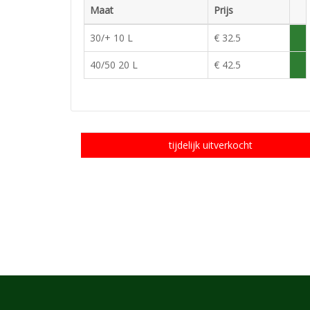
Maat
Prijs
Voor
30/+ 10 L
€ 32.5
Vol
in
40/50 20 L
€ 42.5
Vol
voor
in
voor
tijdelijk uitverkocht