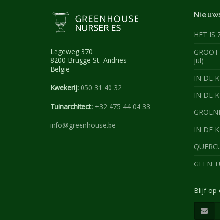
Nieuw
HET IS 
Legeweg 370
GROOT 
8200 Brugge St.-Andries
jul)
België
IN DE KI
Kwekerij:
050 31 40 32
IN DE K
Tuinarchitect:
+32 475 44 04 33
GROENBL
info@greenhouse.be
IN DE K
QUERCUS
GEEN TU
Blijf op