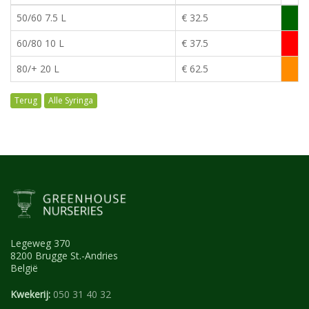
50/60 7.5 L
€ 32.5
60/80 10 L
€ 37.5
80/+ 20 L
€ 62.5
Alle Syringa
Legeweg 370
8200 Brugge St.-Andries
België
Kwekerij:
050 31 40 32